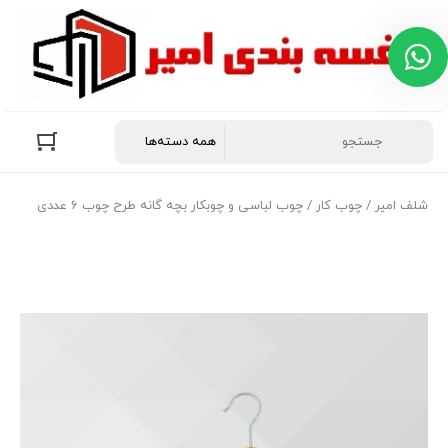
پشتیبانی در روبیکا
هر سوال یا ابهامی دارید صمیمانه پاسخگویی
شما هستیم
👋 سلام امیدوارم عالی باشید
شلف امیر
/
چوب کار
/ چوب لباسی و چوبکار بچه گانه طرح چوب 6 عددی