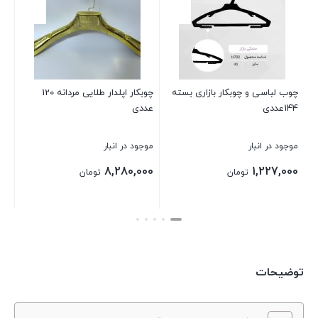
ب لباسی و چوبکار بازاری بسته
چوبکار اپلدار طلایی مردانه 120
چوب لباسی
ددی
عددی
یک وارداتی کد CZ111
ود در انبار
موجود در انبار
موجود در ان
285,000
8,280,000
1,227,0
تومان
تومان
ن
بستن
بستن
توضیحات