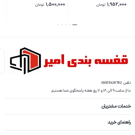
0,000
1,500,000
1,952,000
تومان
تومان
بستن
بستن
بستن
تلفن
09913428782
ما از ساعت ۹ الی ۱۸ و ۷ روز هفته پاسخگوی شما هستیم.
خدمات مشتریان
راهنمای خرید