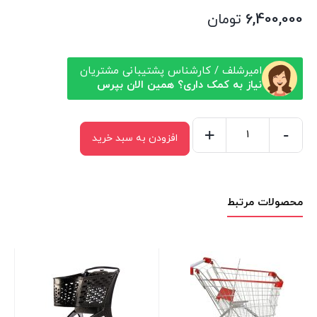
6,400,000
تومان
امیرشلف / کارشناس پشتیبانی مشتریان
نیاز به کمک داری؟ همین الان بپرس
+
-
افزودن به سبد خرید
چرخ
خرید
فروشگاهی
محصولات مرتبط
فلزی
(
ترولی
)
120
لیتری