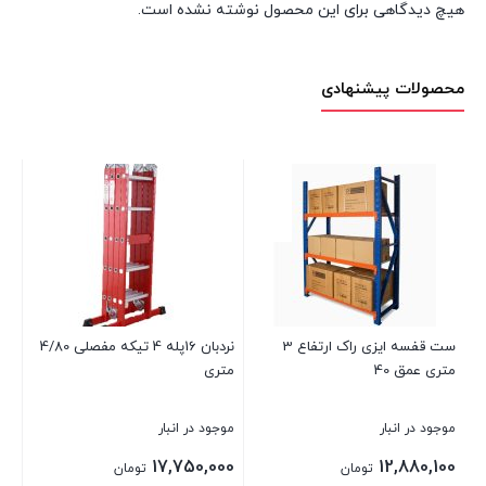
هیچ دیدگاهی برای این محصول نوشته نشده است.
محصولات پیشنهادی
ست قفسه ایزی راک ارتفاع 3
نردبان 16پله 4 تیکه مفصلی 4/80
جعبه کمک های اول
متری
ر
موجود در انبار
موجود در انبار
2,750,000
17,750,000
1
تومان
تومان
تومان