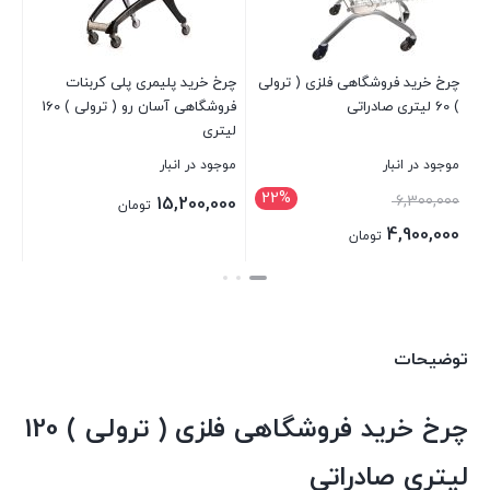
صادراتی
عدد
گاهی فلزی ( ترولی
چرخ خرید پلیمری پلی کربنات
سبد خرید چرخدار فرو
فروشگاهی آسان رو ( ترولی ) 160
استوانه ای 70 لیتری
لیتری
موجود در انبار
موجود در انبار
22%
مت
4,500,000
15,200,000
تومان
تومان
ی:
مان
6,300,000 تومان
بستن
بستن
.
توضیحات
چرخ خرید فروشگاهی فلزی ( ترولی ) 120
لیتری صادراتی