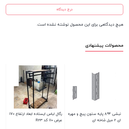
درج دیدگاه
هیچ دیدگاهی برای این محصول نوشته نشده است.
محصولات پیشنهادی
نبشی 4*8 پایه ستون پیچ و مهره
رگال لباس ایستاده ابعاد ارتفاع 170
ویت
ای 2 میل شاخه ای
عرض 110 کد R23
عرض 100 ع