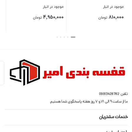
موجود در انبار
موجود در انبار
موجو
000
4,950,000
810,000
تومان
تومان
بستن
بستن
بستن
تلفن
09913428782
ما از ساعت ۹ الی ۱۸ و ۷ روز هفته پاسخگوی شما هستیم.
خدمات مشتریان