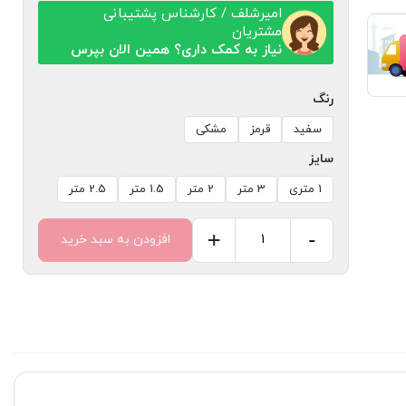
امیرشلف / کارشناس پشتیبانی
مشتریان
نیاز به کمک داری؟ همین الان بپرس
رنگ
سفید
قرمز
مشکی
سایز
1 متری
3 متر
2 متر
1.5 متر
2.5 متر
+
-
افزودن به سبد خرید
پایه
ستون
قفسه
دیوارکوب
فروشگاهی
عدد