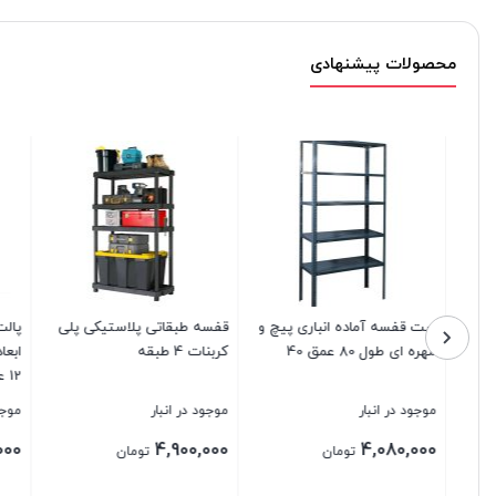
محصولات پیشنهادی
ست قفسه آماده انباری پیچ و
قفسه طبقاتی پلاستیکی پلی
پالت ابزار
مهره ای طول 80 عمق 40
کربنات 4 طبقه
12 عددی
موجود در انبار
موجود در انبار
موجود در ا
,160,000
4,900,000
4,080,000
تومان
تومان