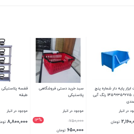
 پایه دار شماره پنج
سبد خرید دستی فروشگاهی
ابعاد 275*235*145 رنگ آبی
پلاستیکی
طبقه
نبار
موجود در انبار
موجود در انبار
13%
750,000
8,800,000
2
تومان
تومان
650,000
تومان