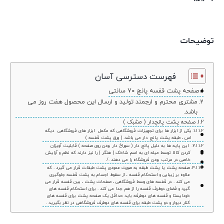
توضیحات
فهرست دسترسی آسان
صفحه پشت قفسه پانچ 70 سانتی
مشتری محترم و ارجمند تولید و ارسال این محصول هفت روز می
باشد.
صفحه پشت پانچدار ( مشبک )
یکی از ابزار ها برای تجهیزات فروشگاهی که مکمل ابزار های فروشگاهی دیگه
اس ، طبقه پشت پانچ دار می باشد. ( ورق پشت قفسه )
این پایه ها به دلیل پانچ دار ( سوراخ دار بودن روی صفحه ) قابلیت آویزان
کردن کالا توسط میله ای به اسم شاخک ( هنگر ) را نیز دارند که نظم و آرایش
خاصی در مرتب بودن فروشگاه را می دهند ./
صفحه پشت یا پشت طبقه به صورت عمودی پشت طبقات قرار می گیرد . که
علاوه بر زیبایی و استحکام قفسه ، از سقوط اجسام به پشت قفسه جلوگیری
می کند . در قفسه های وسط فروشگاهی ، صفحات پشت ، بین قفسه قرار می
گیرد و فضای دوطرف قفسه را از هم جدا می کند . برای استحکام قفسه های
خودایستا و قفسه های دوطرفه باید حداقل یک صفحه پشت برای قفسه های
کنار دیوار و دو پشت طبقه برای قفسه های دوطرف فروشگاهی در نظر بگیرید .