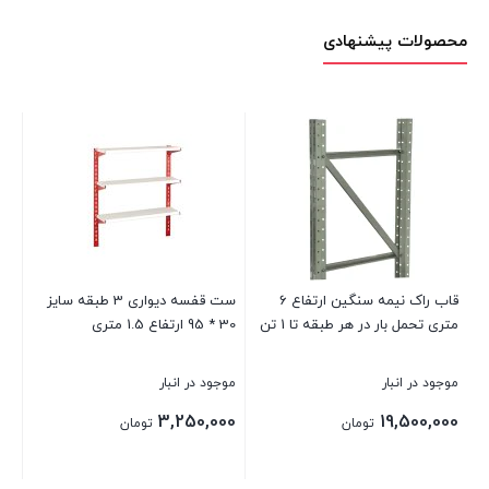
محصولات پیشنهادی
ست قفسه دیواری 3 طبقه سایز
میز ویترین پیشخوان فلزی 1 متری
آینه فلزی مدل ماندگار پ
3 طبقه
موجود در انبار
موجود در انبار
8,900,000
4,350,000
ومان
تومان
تومان