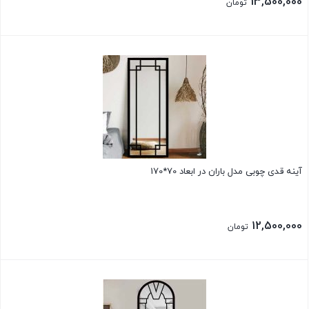
13,500,000
تومان
بستن
آینه قدی چوبی مدل باران در ابعاد 70*170
12,500,000
تومان
بستن